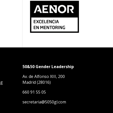
50&50 Gender Leadership
Av. de Alfonso XIII, 200
ng
Madrid (28016)
660 91 55 05
secretaria@5050gl.com