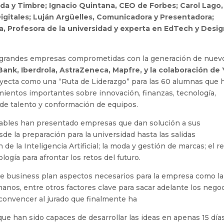
da y Timbre; Ignacio Quintana, CEO de Forbes; Carol Lago,
igitales; Luján Argüelles, Comunicadora y Presentadora;
ea, Profesora de la universidad y experta en EdTech y Desi
e grandes empresas comprometidas con la generación de nuev
ank, Iberdrola, AstraZeneca, Mapfre, y la colaboración de 
yecta como una “Ruta de Liderazgo” para las 60 alumnas que 
mientos importantes sobre innovación, finanzas, tecnología,
 de talento y conformación de equipos.
rables han presentado empresas que dan solución a sus
de la preparación para la universidad hasta las salidas
 de la Inteligencia Artificial; la moda y gestión de marcas; el re
logía para afrontar los retos del futuro.
e business plan aspectos necesarios para la empresa como la
manos, entre otros factores clave para sacar adelante los negoc
convencer al jurado que finalmente ha
que han sido capaces de desarrollar las ideas en apenas 15 días