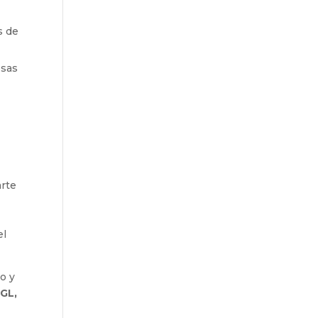
s de
esas
rte
el
o y
 GL,