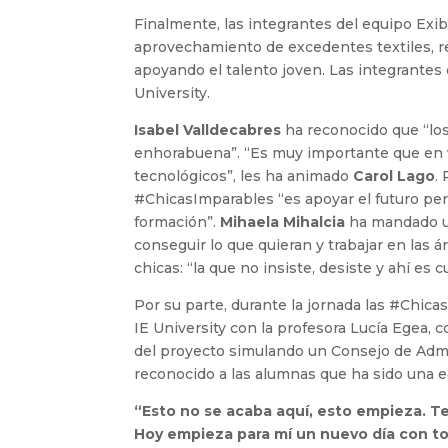
Finalmente, las integrantes del equipo Exib
aprovechamiento de excedentes textiles, 
apoyando el talento joven. Las integrantes
University.
Isabel Valldecabres
ha reconocido que “lo
enhorabuena”. “Es muy importante que en 
tecnológicos”, les ha animado
Carol Lago
.
#ChicasImparables “es apoyar el futuro per
formación”.
Mihaela Mihalcia
ha mandado un
conseguir lo que quieran y trabajar en las á
chicas: “la que no insiste, desiste y ahí e
Por su parte, durante la jornada las #Chic
IE University con la profesora Lucía Egea, 
del proyecto simulando un Consejo de Admin
reconocido a las alumnas que ha sido una e
“Esto no se acaba aquí, esto empieza. 
Hoy empieza para mí un nuevo día con to