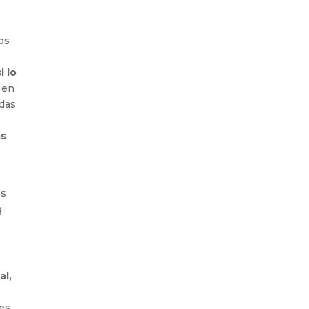
os
 lo
 en
odas
as
es
g
al,
es.