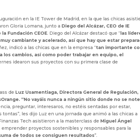
guración en la IE Tower de Madrid, en la que las chicas asisti
paron Gloria Lomana, junto a
Diego del Alcázar, CEO de IE
de la Fundación CEOE
. Diego del Alcázar destacó que “
las líde
uy cambiante y acelerado, así que hay que estar prepar
ñez, indicó a las chicas que en la empresa “
tan importante c
ra los cambios, así como poder trabajar en equipo, el
iernes idearon sus proyectos con su primera clase de
lass de
Luz Usamentiaga, Directora General de Regulación,
sOrange. “No vayáis nunca a ningún sitio donde no se not
ncia, preguntar, interesaros, no estéis sentadas por estar,
 tontas”, les dijo Luz en una jornada que animó a las chicas a
Finanzas Tech asistieron a la masterclass de
Miguel Ángel
 a emprender proyectos sostenibles y responsables para la
a suma de todos se consiguen resultados
”.