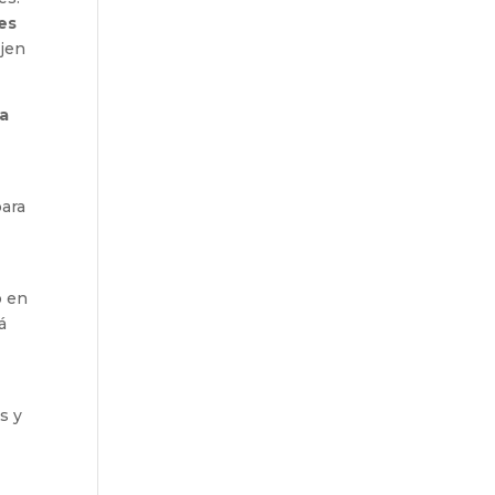
es
ajen
ia
para
o en
á
s y