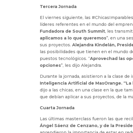
Tercera Jornada
El viernes siguiente, las #ChicasImparable
líderes referentes en el mundo del empren
Fundadora de South Summit
, les transmit
aplicamos a lo que queremos
”, en una se
sus proyectos.
Alejandra Kindelán, Presid
las posibilidades que tienen en el mundo de
puestos tecnológicos. “
Aprovechad las opo
opciones
”, les dijo Alejandra.
Durante la jornada, asistieron a la clase de i
Inteligencia Artificial de MasOrange. “La b
dijo a las chicas, en una clase en la que t
que debían aplicar a sus proyectos, de la m
Cuarta Jornada
Las últimas masterclass fueron las que rec
Ángel Sáenz de Cenzano, y de la Presiden
aprendieron la importancia de estar en red