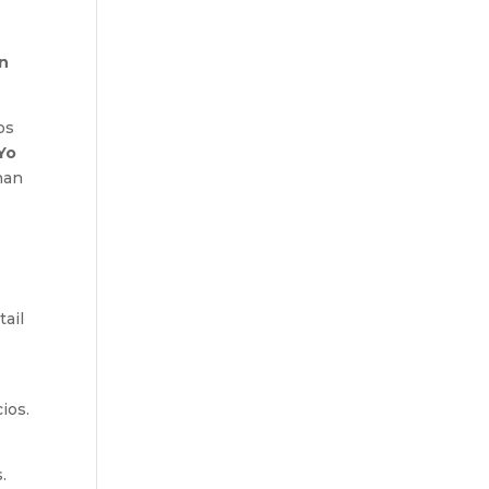
gn
os
Yo
han
tail
ios.
.