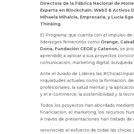
Directora de la Fábrica Nacional de Mone
Experta en Blockchain, Web3 & Activos D
Mihaela Mihalcia, Empresaria, y Lucía Eg
Thinking.
El Programa, que cuenta con el impulso d
liderazgos femeninos como
Orange, CaixaB
Dona, Fundación CEOE y Catenon,
se pro
aprendido a aplicar a sus proyectos conoci
comunicación, marketing digital, búsqueda
Ante el Jurado de Líderes las #ChicasImpa
inquietudes actuales como la formación, des
profesionales; la salud mental y la aplicación
y el e-commerce; la sostenibilidad y la tecno
Todos los proyectos han abordado mediant
financiación, el marketing, los recursos hu
A través de presentaciones han tratado de 
reconocido el esfuerzo de todas las chicas 