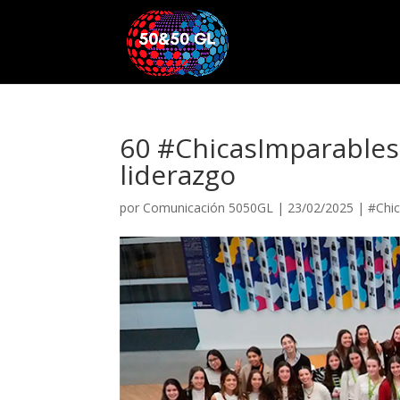
60 #ChicasImparables
liderazgo
por
Comunicación 5050GL
|
23/02/2025
|
#Chi