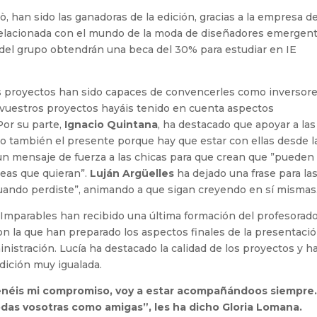
ò, han sido las ganadoras de la edición, gracias a la empresa d
relacionada con el mundo de la moda de diseñadores emergen
 del grupo obtendrán una beca del 30% para estudiar en IE
s proyectos han sido capaces de convencerles como inversore
vuestros proyectos hayáis tenido en cuenta aspectos
 Por su parte,
Ignacio Quintana
, ha destacado que apoyar a las
o también el presente porque hay que estar con ellas desde l
 mensaje de fuerza a las chicas para que crean que ”pueden
reas que quieran”.
Luján Argüelles
ha dejado una frase para la
s cuando perdiste”, animando a que sigan creyendo en sí mismas
asImparables han recibido una última formación del profesorad
con la que han preparado los aspectos finales de la presentaci
istración. Lucía ha destacado la calidad de los proyectos y h
dición muy igualada.
Tenéis mi compromiso, voy a estar acompañándoos siempre
das vosotras como amigas”, les ha dicho Gloria Lomana.