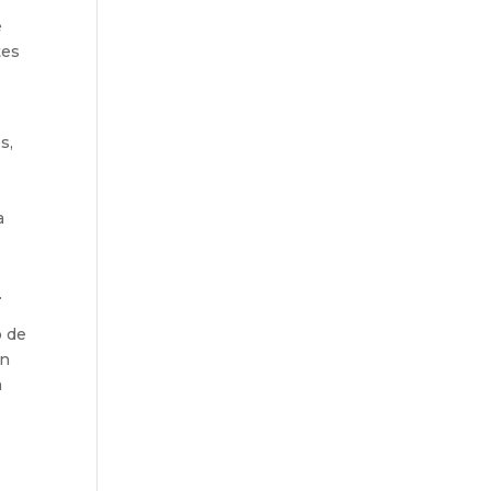
e
tes
s,
a
s
.
o de
ón
a
.