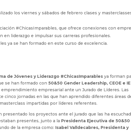
alizado los viernes y sábados de febrero clases y masterclasse
sociación #ChicasImparables, que ofrece conexiones con empr
ón en liderazgo e impulsar sus carreras profesionales.
es ya se han formado en este curso de excelencia.
rama de Jóvenes y Liderazgo #ChicasImparables
ya forman pa
que se han formado con
50&50 Gender Leadership, CEOE e IE
de emprendimiento empresarial ante un Jurado de Líderes. Las
e cinco jornadas en las que han aprendido diferentes áreas d
masterclass impartidas por líderes referentes.
an presentado los proyectos ante el jurado que las ha escuchad
estaban presentes, junto a la
Presidenta Ejecutiva de 50&50
mundo de la empresa como:
Isabel Valldecabres, Presidenta y