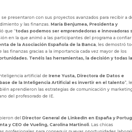
s se presentaron con sus proyectos avanzados para recibir a d
dimiento y las finanzas.
María Benjumea, Presidenta y
ió que “
todas podemos ser emprendedoras e innovadoras si
sión en la que animó a las participantes del programa a confiar
enta de la Asociación Española de la Banca
, les demostró t
 las finanzas gracias a la importancia cada vez mayor de los
rtunidades. Tenéis las herramientas, la decisión y todas l
nteligencia artificial de
Irene Yusta, Directora de Datos e
ase de la Inteligencia Artificial es invertir en el talento
”, l
ambién aprendieron las estrategias de comunicación y marketin
ano del profesorado de IE.
ibieron del
Director General de LinkedIn en España y Portug
ta y CEO de Vueling, Carolina Martinoli
. Las chicas
es profesionales para conseguir nuevas oportunidades laboral