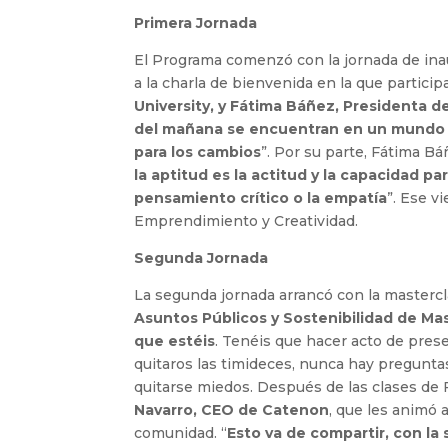
Primera Jornada
El Programa comenzó con la jornada de inau
a la charla de bienvenida en la que partici
University, y Fátima Báñez, Presidenta 
del mañana se encuentran en un mundo m
para los cambios
”. Por su parte, Fátima Bá
la aptitud es la actitud y la capacidad pa
pensamiento crítico o la empatía
”. Ese v
Emprendimiento y Creatividad.
Segunda Jornada
La segunda jornada arrancó con la masterc
Asuntos Públicos y Sostenibilidad de Ma
que estéis
. Tenéis que hacer acto de prese
quitaros las timideces, nunca hay preguntas
quitarse miedos. Después de las clases de 
Navarro, CEO de Catenon
, que les animó
comunidad. “
Esto va de compartir, con l