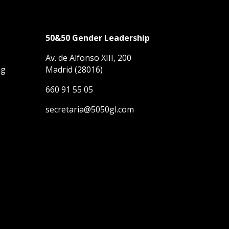
50&50 Gender Leadership
Av. de Alfonso XIII, 200
ng
Madrid (28016)
660 91 55 05
secretaria@5050gl.com