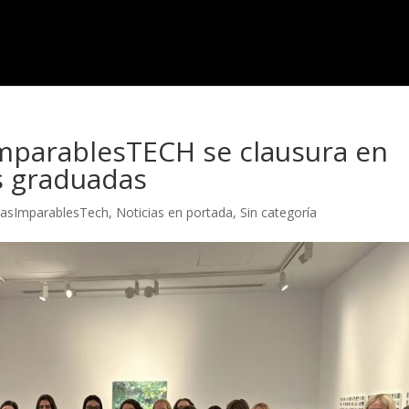
mparablesTECH se clausura en
s graduadas
casImparablesTech
,
Noticias en portada
,
Sin categoría