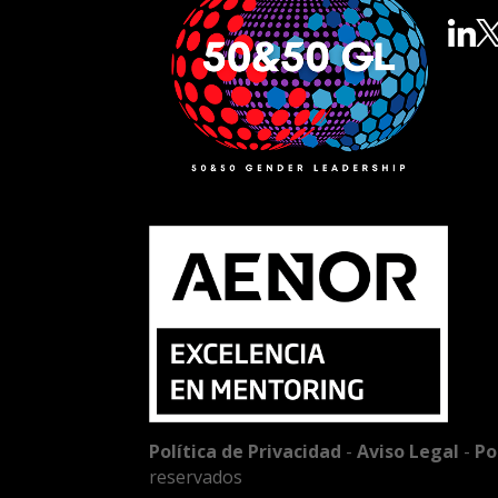
Política de Privacidad
-
Aviso Legal
-
Po
reservados