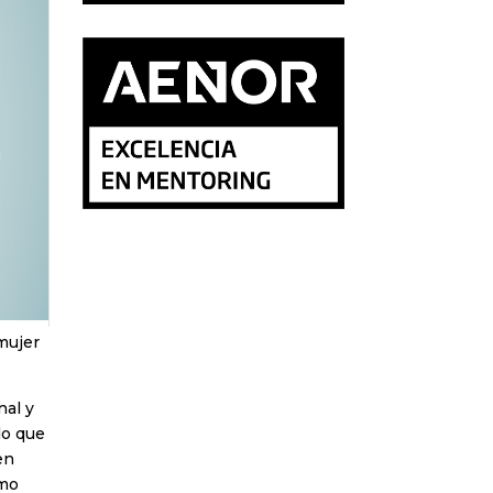
mujer
nal y
lo que
en
smo