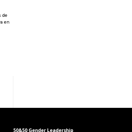
s de
ra en
50&50 Gender Leadership