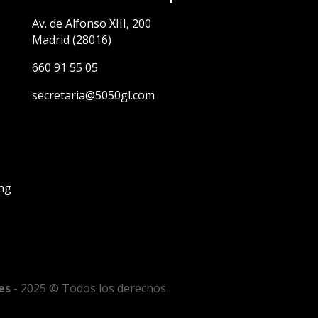
Av. de Alfonso XIII, 200
Madrid (28016)
660 91 55 05
secretaria@5050gl.com
ing
ies
- 2025 © Todos los derechos