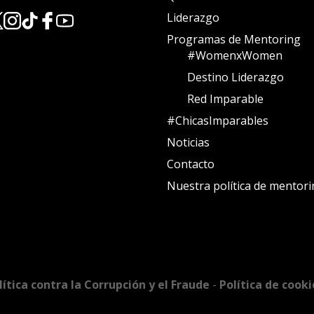
Liderazgo
Programas de Mentoring
#WomenxWomen
Destino Liderazgo
Red Imparable
#ChicasImparables
Noticias
Contacto
Nuestra política de mentor
lítica contra la Corrupción y el Fraude
-
Política de cook