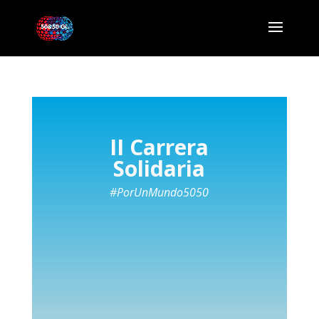
II Carrera
Solidaria
#PorUnMundo5050