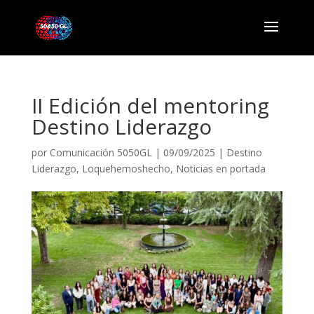
II Edición del mentoring
Destino Liderazgo
por
Comunicación 5050GL
|
09/09/2025
|
Destino
Liderazgo
,
Loquehemoshecho
,
Noticias en portada